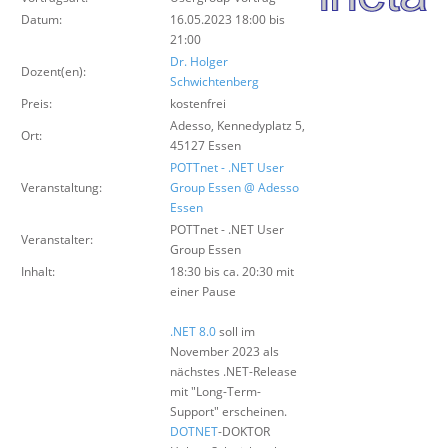
Über uns
Datum:
16.05.2023 18:00 bis
21:00
Suche
Dr. Holger
Dozent(en):
Schwichtenberg
Preis:
kostenfrei
Adesso, Kennedyplatz 5,
Ort:
45127 Essen
POTTnet - .NET User
Veranstaltung:
Group Essen @ Adesso
Essen
POTTnet - .NET User
Veranstalter:
Group Essen
Inhalt:
18:30 bis ca. 20:30 mit
einer Pause
.NET 8.0
soll im
November 2023 als
nächstes .NET-Release
mit "Long-Term-
Support" erscheinen.
DOTNET
-DOKTOR