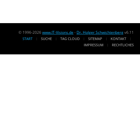
© 1996-2026
www.IT-Visions.de
-
Dr. Holger Schwichtenberg
v6.11
START
SUCHE
TAG CLOUD
SITEMAP
KONTAKT
IMPRESSUM
RECHTLICHES