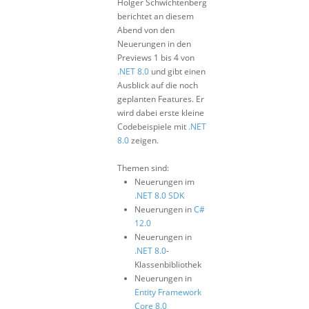
Holger Schwichtenberg
berichtet an diesem
Abend von den
Neuerungen in den
Previews 1 bis 4 von
.NET 8.0
und gibt einen
Ausblick auf die noch
geplanten Features. Er
wird dabei erste kleine
Codebeispiele mit
.NET
8.0
zeigen.
Themen sind:
Neuerungen im
.NET 8.0
SDK
Neuerungen in
C#
12.0
Neuerungen in
.NET 8.0
-
Klassenbibliothek
Neuerungen in
Entity Framework
Core 8.0