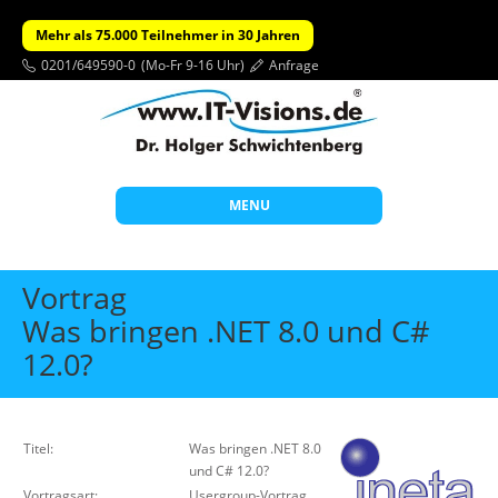
Mehr als 75.000 Teilnehmer in 30 Jahren
0201/649590-0
(Mo-Fr 9-16 Uhr)
Anfrage
MENU
Start
Vortrag
Themen
Was bringen .NET 8.0 und C#
12.0?
Beratung
Individuelle Schulungen
Offene Seminare
Titel:
Was bringen .NET 8.0
und C# 12.0?
Wissen
Vortragsart:
Usergroup-Vortrag