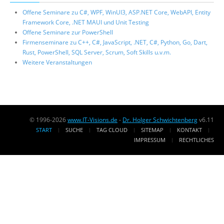
Offene Seminare zu C#, WPF, WinUI3, ASP.NET Core, WebAPI, Entity
Framework Core, .NET MAUI und Unit Testing
Offene Seminare zur PowerShell
Firmenseminare zu C++, C#, JavaScript, .NET, C#, Python, Go, Dart,
Rust, PowerShell, SQL Server, Scrum, Soft Skills u.v.m.
Weitere Veranstaltungen
© 1996-2026
www.IT-Visions.de
-
Dr. Holger Schwichtenberg
v6.11
START
SUCHE
TAG CLOUD
SITEMAP
KONTAKT
IMPRESSUM
RECHTLICHES