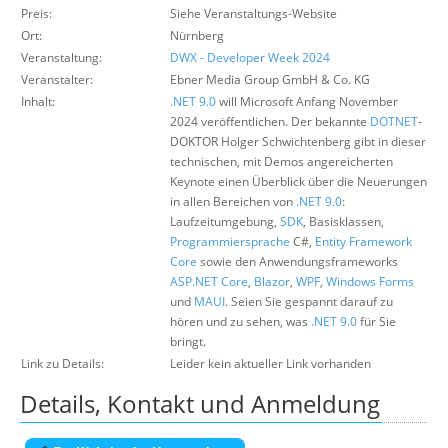
Preis:
Über uns
Siehe Veranstaltungs-Website
Ort:
Nürnberg
Suche
Veranstaltung:
DWX - Developer Week 2024
Veranstalter:
Ebner Media Group GmbH & Co. KG
Inhalt:
.NET 9.0
will Microsoft Anfang November
2024 veröffentlichen. Der bekannte
DOTNET
-
DOKTOR Holger Schwichtenberg gibt in dieser
technischen, mit Demos angereicherten
Keynote einen Überblick über die Neuerungen
in allen Bereichen von
.NET 9.0
:
Laufzeitumgebung,
SDK
, Basisklassen,
Programmiersprache
C#,
Entity Framework
Core
sowie den Anwendungsframeworks
ASP.NET Core
,
Blazor
,
WPF
,
Windows Forms
und
MAUI
. Seien Sie gespannt darauf zu
hören und zu sehen, was
.NET 9.0
für Sie
bringt.
Link zu Details:
Leider kein aktueller Link vorhanden
Details, Kontakt und Anmeldung