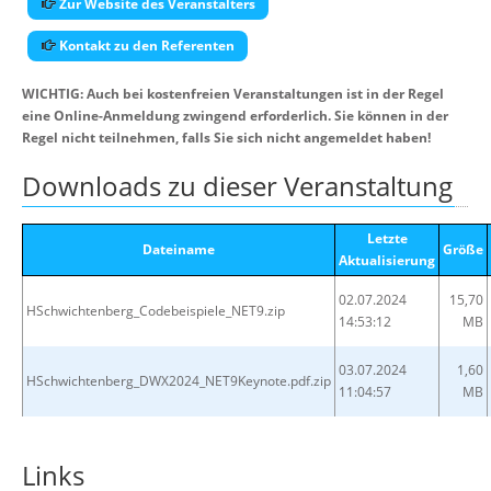
Zur Website des Veranstalters
Kontakt zu den Referenten
WICHTIG: Auch bei kostenfreien Veranstaltungen ist in der Regel
eine Online-Anmeldung zwingend erforderlich. Sie können in der
Regel nicht teilnehmen, falls Sie sich nicht angemeldet haben!
Downloads zu dieser Veranstaltung
Letzte
Dateiname
Größe
Aktualisierung
02.07.2024
15,70
HSchwichtenberg_Codebeispiele_NET9.zip
14:53:12
MB
03.07.2024
1,60
HSchwichtenberg_DWX2024_NET9Keynote.pdf.zip
11:04:57
MB
Links