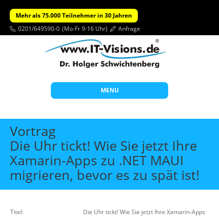
Mehr als 75.000 Teilnehmer in 30 Jahren
0201/649590-0
(Mo-Fr 9-16 Uhr)
Anfrage
MENU
Start
Vortrag
Themen
Die Uhr tickt! Wie Sie jetzt Ihre
Xamarin-Apps zu .NET MAUI
Beratung
migrieren, bevor es zu spät ist!
Individuelle Schulungen
Offene Seminare
Wissen
Titel:
Die Uhr tickt! Wie Sie jetzt Ihre Xamarin-Apps