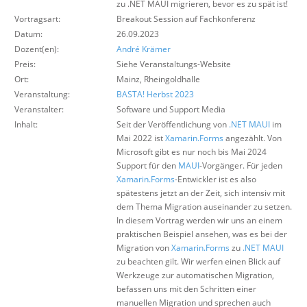
zu .NET MAUI migrieren, bevor es zu spät ist!
Über uns
Vortragsart:
Breakout Session auf Fachkonferenz
Datum:
Suche
26.09.2023
Dozent(en):
André Krämer
Preis:
Siehe Veranstaltungs-Website
Ort:
Mainz, Rheingoldhalle
Veranstaltung:
BASTA! Herbst 2023
Veranstalter:
Software und Support Media
Inhalt:
Seit der Veröffentlichung von
.NET
MAUI
im
Mai 2022 ist
Xamarin.Forms
angezählt. Von
Microsoft gibt es nur noch bis Mai 2024
Support für den
MAUI
-Vorgänger. Für jeden
Xamarin.Forms
-Entwickler ist es also
spätestens jetzt an der Zeit, sich intensiv mit
dem Thema Migration auseinander zu setzen.
In diesem Vortrag werden wir uns an einem
praktischen Beispiel ansehen, was es bei der
Migration von
Xamarin.Forms
zu
.NET
MAUI
zu beachten gilt. Wir werfen einen Blick auf
Werkzeuge zur automatischen Migration,
befassen uns mit den Schritten einer
manuellen Migration und sprechen auch