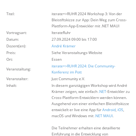
Über uns
Titel:
iterate=>RUHR 2024 Workshop 3: Von der
Suche
Bleistiftskizze zur App: Dein Weg zum Cross-
Plattform-App-Entwickler mit .NET MAUI
Vortragsart:
IterateRuhr
Datum:
27.09.2024 09:00 bis 17:00
Dozent(en):
André Krämer
Preis:
Siehe Veranstaltungs-Website
Ort:
Essen
iterate=>RUHR 2024: Die Community-
Veranstaltung:
Konferenz im Pott
Veranstalter:
Just Community e.V.
Inhalt:
In diesem ganztägigen Workshop wird André
Krämer zeigen, wie einfach
.NET
-Entwickler zu
Cross-Plattform-Entwicklern werden können.
Ausgehend von einer einfachen Bleistiftskizze
entwickelt er live eine App für
Android
,
iOS
,
macOS und Windows mit
.NET
MAUI
.
Die Teilnehmer erhalten eine detaillierte
Einführung in die Entwicklung von