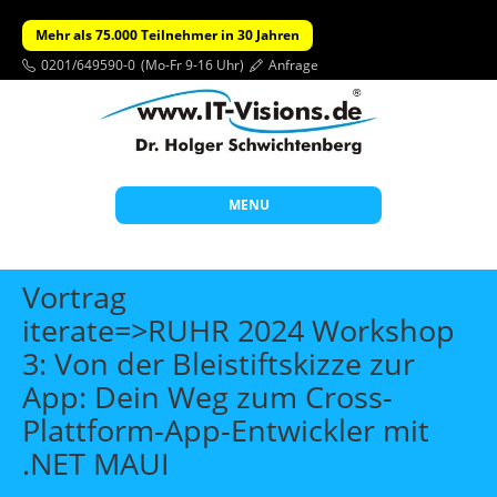
Mehr als 75.000 Teilnehmer in 30 Jahren
0201/649590-0
(Mo-Fr 9-16 Uhr)
Anfrage
MENU
Start
Vortrag
Themen
iterate=>RUHR 2024 Workshop
3: Von der Bleistiftskizze zur
Beratung
App: Dein Weg zum Cross-
Individuelle Schulungen
Plattform-App-Entwickler mit
Offene Seminare
.NET MAUI
Wissen