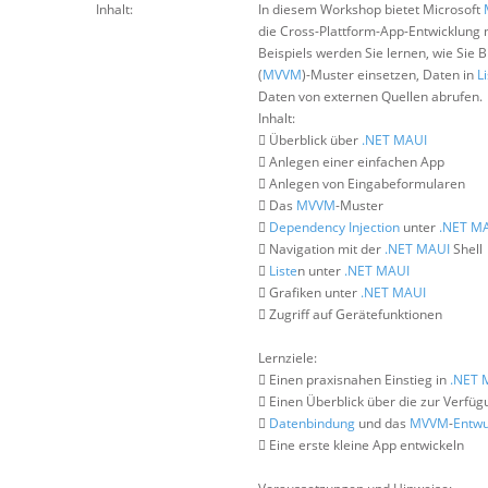
Inhalt:
In diesem Workshop bietet Microsoft
die Cross-Plattform-App-Entwicklung 
Beispiels werden Sie lernen, wie Sie
(
MVVM
)-Muster einsetzen, Daten in
L
Daten von externen Quellen abrufen.
Inhalt:
 Überblick über
.NET
MAUI
 Anlegen einer einfachen App
 Anlegen von Eingabeformularen
 Das
MVVM
-Muster

Dependency Injection
unter
.NET
MA
 Navigation mit der
.NET
MAUI
Shell

Liste
n unter
.NET
MAUI
 Grafiken unter
.NET
MAUI
 Zugriff auf Gerätefunktionen
Lernziele:
 Einen praxisnahen Einstieg in
.NET
 Einen Überblick über die zur Verfü

Datenbindung
und das
MVVM
-
Entwu
 Eine erste kleine App entwickeln