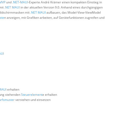
MVP
und
.NET
-
MAUI
-Experte André Krämer einen kompakten Einstieg in
mit
.NET
MAUI
in der aktuellen Version 9.0. Anhand eines durchgängigen
 Bildschirmmasken mit
.NET
MAUI
aufbauen, das Model-View-ViewModel
iste
n anzeigen, mit Grafiken arbeiten, auf Gerätefunktionen zugreifen und
UI
MAUI
erhalten
gung stehenden
Steuerelement
e erhalten
rfsmuster
verstehen und einsetzen