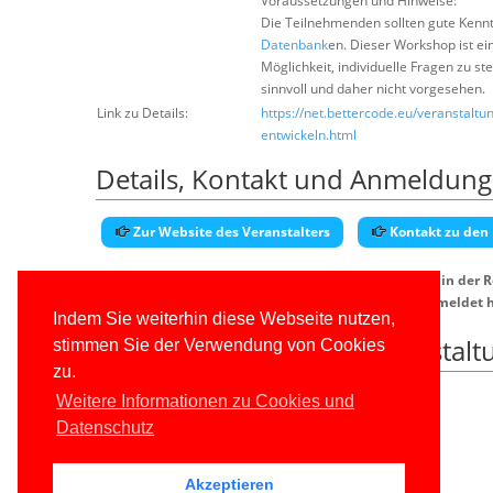
Voraussetzungen und Hinweise:
Die Teilnehmenden sollten gute Kennt
Datenbank
en. Dieser Workshop ist ei
Möglichkeit, individuelle Fragen zu 
sinnvoll und daher nicht vorgesehen.
Link zu Details:
https://net.bettercode.eu/veranstalt
entwickeln.html
Details, Kontakt und Anmeldung
Zur Website des Veranstalters
Kontakt zu den
WICHTIG: Auch bei kostenfreien Veranstaltungen ist in der 
der Regel nicht teilnehmen, falls Sie sich nicht angemeldet 
Indem Sie weiterhin diese Webseite nutzen,
Downloads zu dieser Veranstalt
stimmen Sie der Verwendung von Cookies
zu.
Leider keine Dateien vorhanden.
Weitere Informationen zu Cookies und
Datenschutz
Akzeptieren