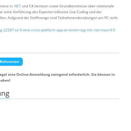
nisse in
.NET
und C# besitzen sowie Grundkenntnisse über relationale
ne reine Vorführung des Experten inklusive Live-Coding und der
stellen. Aufgrund der Stoffmenge sind Teilnehmendenübungen am PC nicht
ung-22287-se-0-eine-cross-platform-app-an-einem-tag-mit-.net-maui-9.0-
 Referenten
Regel eine Online-Anmeldung zwingend erforderlich. Sie können in
haben!
ung