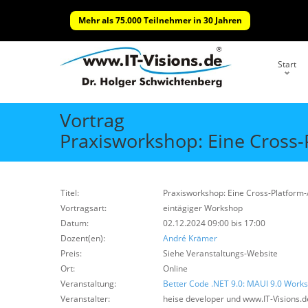
Mehr als 75.000 Teilnehmer in 30 Jahren
Start
Vortrag
Praxisworkshop: Eine Cross-
Titel:
Praxisworkshop: Eine Cross-Platform
Vortragsart:
eintägiger Workshop
Datum:
02.12.2024 09:00 bis 17:00
Dozent(en):
André Krämer
Preis:
Siehe Veranstaltungs-Website
Ort:
Online
Veranstaltung:
Better Code .NET 9.0: MAUI 9.0 Work
Veranstalter:
heise developer und www.IT-Visions.d