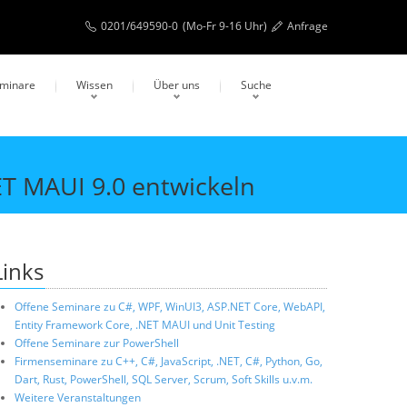
0201/649590-0
(Mo-Fr 9-16 Uhr)
Anfrage
eminare
Wissen
Über uns
Suche
ET MAUI 9.0 entwickeln
Links
Offene Seminare zu C#, WPF, WinUI3, ASP.NET Core, WebAPI,
Entity Framework Core, .NET MAUI und Unit Testing
Offene Seminare zur PowerShell
Firmenseminare zu C++, C#, JavaScript, .NET, C#, Python, Go,
Dart, Rust, PowerShell, SQL Server, Scrum, Soft Skills u.v.m.
Weitere Veranstaltungen