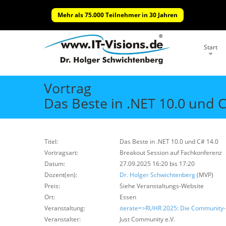
Mehr als 75.000 Teilnehmer in 30 Jahren
Start
Vortrag
Das Beste in .NET 10.0 und C
Titel:
Das Beste in .NET 10.0 und C# 14.0
Vortragsart:
Breakout Session auf Fachkonferenz
Datum:
27.09.2025 16:20 bis 17:20
Dozent(en):
Dr. Holger Schwichtenberg
(MVP)
Preis:
Siehe Veranstaltungs-Website
Ort:
Essen
Veranstaltung:
iterate=>RUHR 2025: Die Community-
Veranstalter:
Just Community e.V.