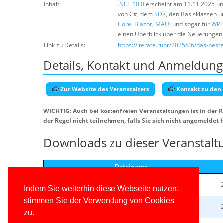
Inhalt:
.NET 10.0
erscheint am 11.11.2025 un
von C#, dem
SDK
, den Basisklassen 
Core
,
Blazor
,
MAUI
und sogar für
WPF
einen Überblick über die Neuerungen u
Link zu Details:
https://iterate.ruhr/2025/06/das-best
Details, Kontakt und Anmeldung
Zur Website des Veranstalters
Kontakt zu den
WICHTIG: Auch bei kostenfreien Veranstaltungen ist in der 
der Regel nicht teilnehmen, falls Sie sich nicht angemeldet 
Downloads zu dieser Veranstalt
Dateiname
HSchwichtenberg_Codebeispiele_NET10.zip
Indem Sie weiterhin diese Webseite nutzen,
stimmen Sie der Verwendung von Cookies
HSchwichtenberg_iterateRUHR2025_NET10.pdf.zip
zu.