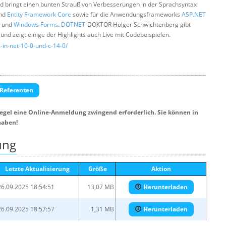
d bringt einen bunten Strauß von Verbesserungen in der Sprachsyntax
und
Entity Framework Core
sowie für die Anwendungsframeworks
ASP.NET
und
Windows Forms
.
DOTNET
-DOKTOR Holger Schwichtenberg gibt
nd zeigt einige der Highlights auch Live mit Codebeispielen.
e-in-net-10-0-und-c-14-0/
 Referenten
Regel eine Online-Anmeldung zwingend erforderlich. Sie können in
haben!
ung
Letzte Aktualisierung
Größe
Aktion
26.09.2025 18:54:51
13,07 MB
Herunterladen
26.09.2025 18:57:57
1,31 MB
Herunterladen