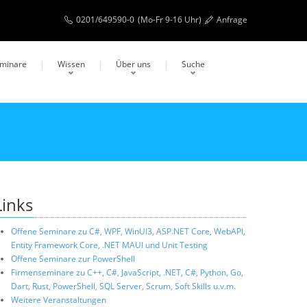
0201/649590-0
(Mo-Fr 9-16 Uhr)
Anfrage
eminare
Wissen
Über uns
Suche
Links
Offene Seminare zu C#, WPF, WinUI3, ASP.NET Core, WebAPI,
Entity Framework Core, .NET MAUI und Unit Testing
Offene Seminare zur PowerShell
Firmenseminare zu C++, C#, JavaScript, .NET, C#, Python, Go,
Dart, Rust, PowerShell, SQL Server, Scrum, Soft Skills u.v.m.
Weitere Veranstaltungen