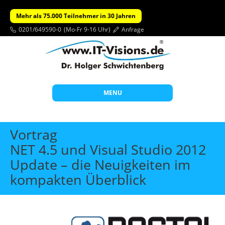
Mehr als 75.000 Teilnehmer in 30 Jahren
0201/649590-0
(Mo-Fr 9-16 Uhr)
Anfrage
MENU
Start
Vortrag
Themen
NET 4.5 und Visual Studio 2012
Update – die Neuigkeiten im
Beratung
kompakten Überblick
Individuelle Schulungen
Offene Seminare
Wissen