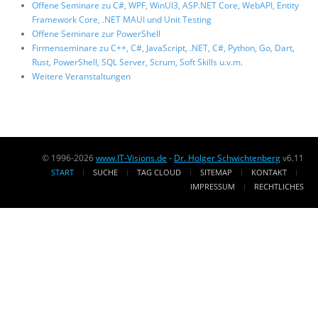
Offene Seminare zu C#, WPF, WinUI3, ASP.NET Core, WebAPI, Entity
Framework Core, .NET MAUI und Unit Testing
Offene Seminare zur PowerShell
Firmenseminare zu C++, C#, JavaScript, .NET, C#, Python, Go, Dart,
Rust, PowerShell, SQL Server, Scrum, Soft Skills u.v.m.
Weitere Veranstaltungen
© 1996-2026
www.IT-Visions.de
-
Dr. Holger Schwichtenberg
v6.11
START
SUCHE
TAG CLOUD
SITEMAP
KONTAKT
IMPRESSUM
RECHTLICHES