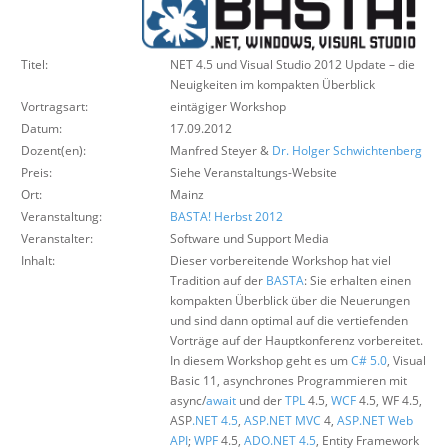
Über uns
Suche
Titel:
NET 4.5 und Visual Studio 2012 Update – die
Neuigkeiten im kompakten Überblick
Vortragsart:
eintägiger Workshop
Datum:
17.09.2012
Dozent(en):
Manfred Steyer &
Dr. Holger Schwichtenberg
Preis:
Siehe Veranstaltungs-Website
Ort:
Mainz
Veranstaltung:
BASTA! Herbst 2012
Veranstalter:
Software und Support Media
Inhalt:
Dieser vorbereitende Workshop hat viel
Tradition auf der
BASTA
: Sie erhalten einen
kompakten Überblick über die Neuerungen
und sind dann optimal auf die vertiefenden
Vorträge auf der Hauptkonferenz vorbereitet.
In diesem Workshop geht es um
C# 5.0
, Visual
Basic 11, asynchrones Programmieren mit
async/
await
und der
TPL
4.5,
WCF
4.5, WF 4.5,
ASP
.NET 4.5
,
ASP.NET MVC
4,
ASP.NET Web
API
;
WPF
4.5,
ADO
.NET 4.5
, Entity Framework